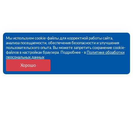
Мы используем cookie-файлы для корректной работы сайта,
анализа посещаемости, обеспечения безопасности и улучшения
пользовательского опыта. Вы можете запретить сохранение cookie-
файлов в настройках браузера. Подробнее - в
Политике обработки
персональных данных
Хорошо
Контакты
Казань, Восстания ул., 100 (ПВЗ)
09:00 - 18:00 пн-пт
8 (843) 212-62-89
kazan@rutector.ru