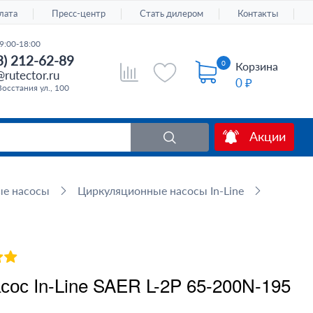
лата
Пресс-центр
Стать дилером
Контакты
9:00-18:00
3) 212-62-89
0
Корзина
rutector.ru
0 ₽
Восстания ул., 100
Акции
ые насосы
Циркуляционные насосы In-Line
ос In-Line SAER L-2P 65-200N-195