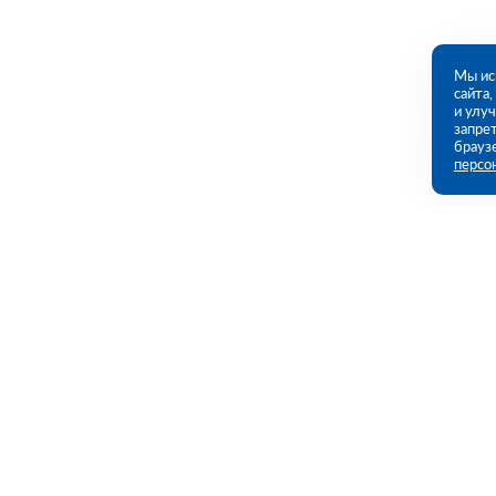
Мы ис
сайта
и улу
запрет
брауз
персо
Контакты
Полезны
Казань, Восстания ул., 100 (ПВЗ)
Каталог
Акции
09:00 - 18:00 пн-пт
Услуги
8 (843) 212-62-89
kazan@rutector.ru
Полезная и
Доставка и 