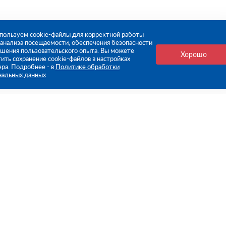
пользуем cookie-файлы для корректной работы
, анализа посещаемости, обеспечения безопасности
чшения пользовательского опыта. Вы можете
Хорошо
ить сохранение cookie-файлов в настройках
ера. Подробнее - в
Политике обработки
нальных данных
е ссылки
Компания
Стань нашим дилером
О компании
Пресс-центр
нформация
Реквизиты
оплата
Политика обработки персо