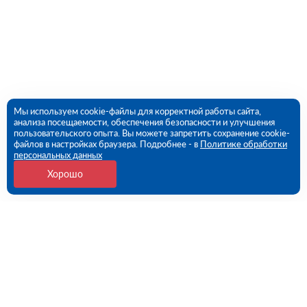
Мы используем cookie-файлы для корректной работы сайта,
анализа посещаемости, обеспечения безопасности и улучшения
пользовательского опыта. Вы можете запретить сохранение cookie-
файлов в настройках браузера. Подробнее - в
Политике обработки
персональных данных
Хорошо
Контакты
Казань, Восстания ул., 100 (ПВЗ)
09:00 - 18:00 пн-пт
8 (843) 212-62-89