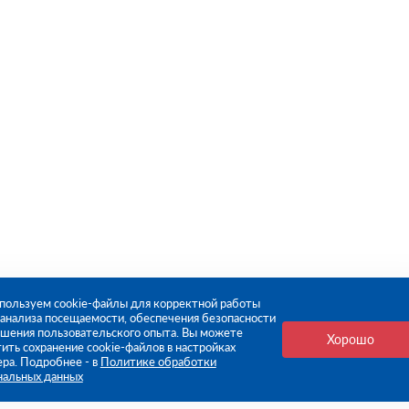
пользуем cookie-файлы для корректной работы
, анализа посещаемости, обеспечения безопасности
чшения пользовательского опыта. Вы можете
Хорошо
ить сохранение cookie-файлов в настройках
ера. Подробнее - в
Политике обработки
нальных данных