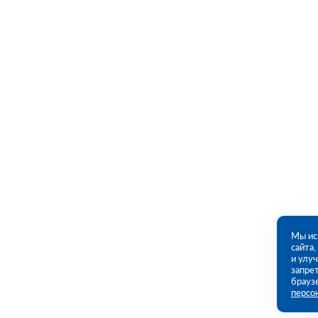
Мы ис
сайта
и улу
запрет
брауз
персо