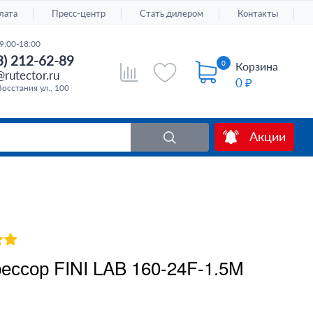
лата
Пресс-центр
Стать дилером
Контакты
9:00-18:00
3) 212-62-89
0
Корзина
rutector.ru
0 ₽
Восстания ул., 100
Акции
ессор FINI LAB 160-24F-1.5M