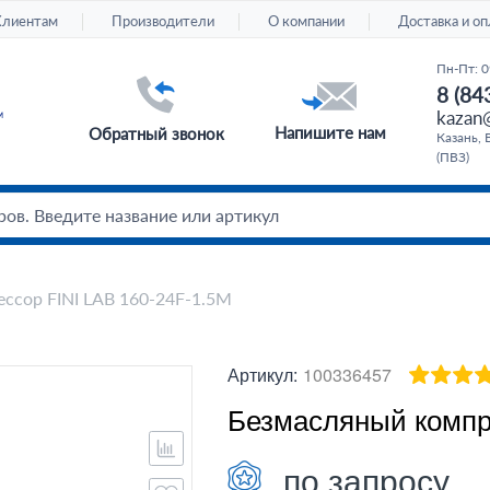
Клиентам
Производители
О компании
Доставка и оп
Пн-Пт: 0
8 (84
kazan@
Напишите нам
Обратный звонок
Казань, 
(ПВЗ)
ссор FINI LAB 160-24F-1.5M
Артикул:
100336457
Безмасляный компр
по запросу