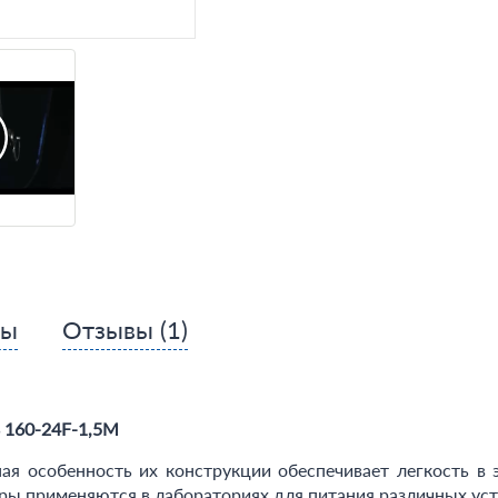
сы
Отзывы
(1)
 1
60
-24F-
1
,5M
ая особенность их конструкции обеспечивает легкость в 
 применяются в лабораториях для питания различных уста